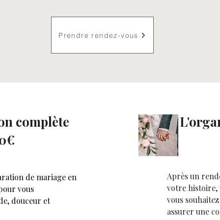
Prendre rendez-vous
on complète
L'orga
00€
Après un rend
aration de mariage en
votre histoire,
 pour vous
vous souhaitez 
e, douceur et
assurer une co