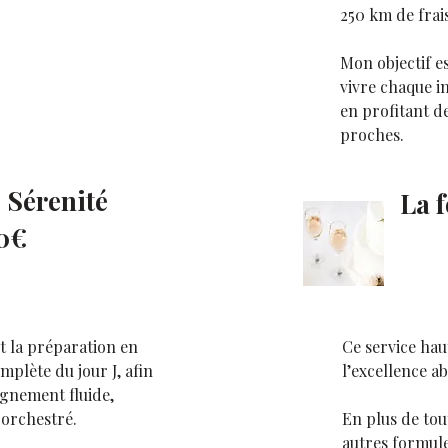
250 km de frai
Mon objectif es
vivre chaque i
en profitant d
proches.
 Sérenité
La 
0€
t la préparation en
Ce service ha
mplète du jour J, afin
l’excellence ab
gnement fluide,
 orchestré.
En plus de tou
autres formule