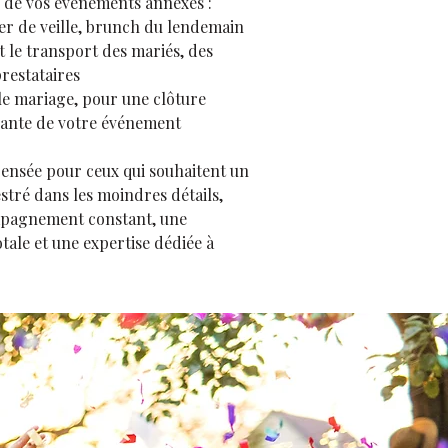
 de vos événements annexes :
er de veille, brunch du lendemain
et le transport des mariés, des
prestataires
 le mariage, pour une clôture
gante de votre événement
ensée pour ceux qui souhaitent un
tré dans les moindres détails,
pagnement constant, une
otale et une expertise dédiée à