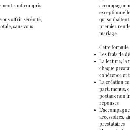
cement sont compris
accompagneme
exceptionnelle
ous offrir sérénité,
qui souhaitent
totale, sans vous
premier rendez
mariage.
Cette formule
Les frais de d
La lecture, la 
chaque prestat
cohérence et 
La création co
part, menus, e
postaux non inc
réponses
L’accompagnem
accessoires, a
prestataires