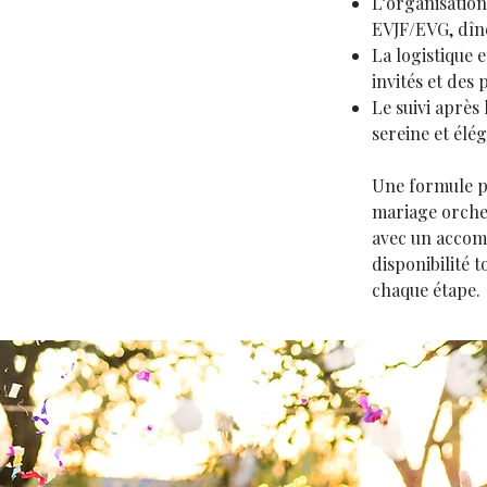
L’organisation
EVJF/EVG, dîn
La logistique 
invités et des 
Le suivi après
sereine et élé
Une formule p
mariage orches
avec un accom
disponibilité t
chaque étape.