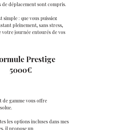
s de déplacement sont compris.
t simple : que vous puissiez
nstant pleinement, sans stress,
e votre journée entourés de vos
formule Prestige
5000€
ut de gamme vous offre
solue.
tes les options incluses dans mes
s, il propose un