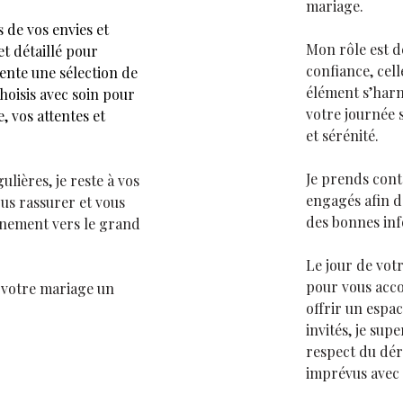
mariage.
 de vos envies et
Mon rôle est d
t détaillé pour
confiance, cell
ente une sélection de
élément s’harm
hoisis avec soin pour
votre journée 
, vos attentes et
et sérénité.
Je prends conta
lières, je reste à vos
engagés afin d
us rassurer et vous
des bonnes in
inement vers le grand
Le jour de votr
pour vous acco
 votre mariage un
offrir un espac
invités, je supe
respect du dér
imprévus avec d