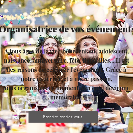
Organisatrice de vos événement
A tous âges de la vie : bébé, enfant, adolescent,
naissance, anniversaire, fête, fiancailles....Il est
des raisons de célébrer l'événement.
Grâce à
notre expertise et à notre passion,
nous
organisons ce moment afin qu'il devienne
mémorable!
Prendre rendez-vous